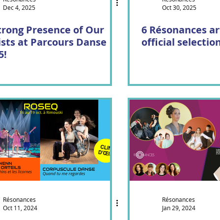
Dec 4, 2025
Oct 30, 2025
à bouches
Cédric Dind-Lavoie
Al Badil
trong Presence of Our
6 Résonances art
ists at Parcours Danse
official selectio
5!
Résonances
Résonances
Oct 11, 2024
Jan 29, 2024