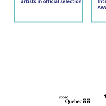
artists in official selection
Int
Awa