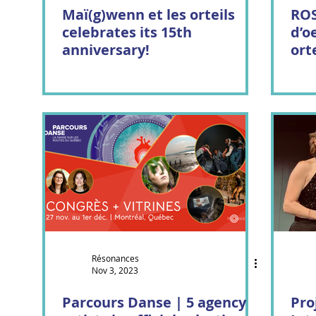
Maï(g)wenn et les orteils
ROS
celebrates its 15th
d’o
anniversary!
orteils
Da
Résonances
Nov 3, 2023
Parcours Danse | 5 agency
Pro