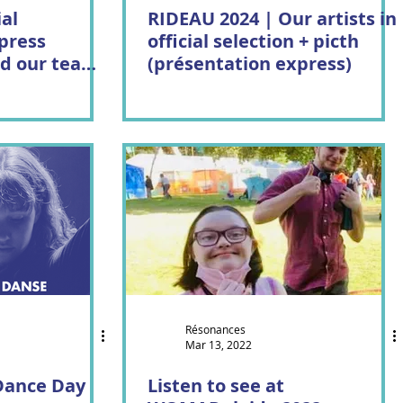
ial
RIDEAU 2024 | Our artists in
press
official selection + picth
nd our team
(présentation express)
Résonances
Mar 13, 2022
Dance Day
Listen to see at