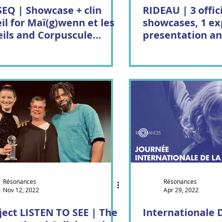
EQ | Showcase + clin
RIDEAU | 3 offic
eil for Maï(g)wenn et les
showcases, 1 ex
 and Corpuscule
presentation a
nse
on site!
Résonances
Résonances
Nov 12, 2022
Apr 29, 2022
ject LISTEN TO SEE | The
Internationale 