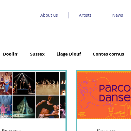
About us
Artists
News
Doolin'
Sussex
Élage Diouf
Contes cornus
a Danse
Emmanuel Jouthe | Danse Carpe Diem
 Poney
Le Bruit Court
Catrin & Seckou
ovrache
Des pieds des mains
Tuque et capuche
Résonances
Résonances