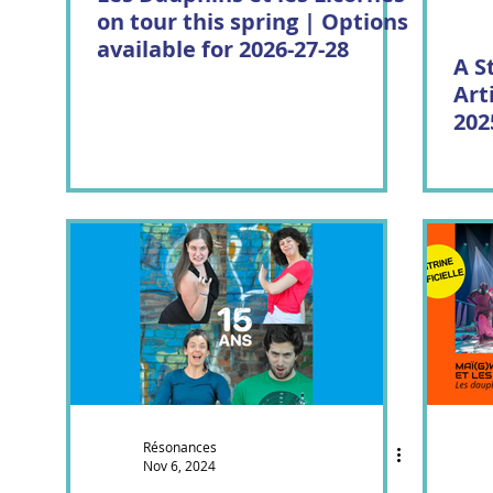
on tour this spring | Options
available for 2026-27-28
Little Misty
Fleuve | Espace Danse
Musique 
A S
Art
202
Roselle
Résonances
Nov 6, 2024