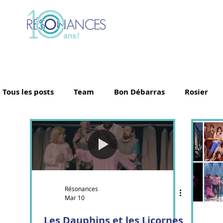
Tous les posts
Team
Bon Débarras
Rosier
Les Archipels
Maï(g)wenn et les orteils
Sinh
BIGICO
Boogát
É.T.É
Vishtèn
Grand
Résonances
Mar 10
Ebnfloh
Ballet Jörgen
Arleen Thibault
G
Les Dauphins et les Licornes