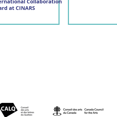
ernational Collaboration
rd at CINARS
© 2025 par Résonances.
1428, rue de Montarville, bur. 207,
Saint-Bruno-de-Montarville (Québec)
J3V 3T5
514-521-4445 |
info@agenceresonances.com
Politique de confidentialité
Politique en matière de cookies