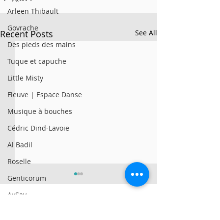
Arleen Thibault
Govrache
Recent Posts
See All
Des pieds des mains
Tuque et capuche
Little Misty
Fleuve | Espace Danse
Musique à bouches
Cédric Dind-Lavoie
Al Badil
Roselle
Genticorum
AySay
Al Badil
© 2025 par Résonances.