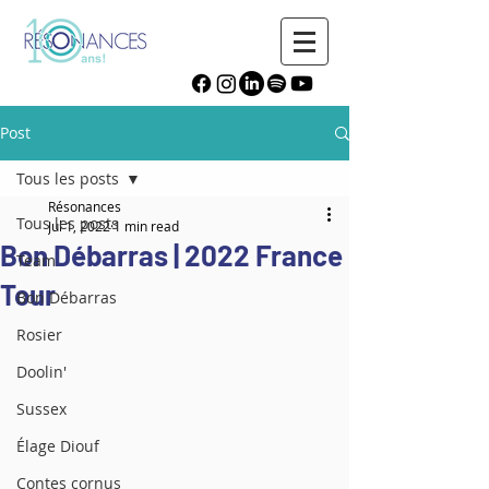
Post
Tous les posts
Résonances
Tous les posts
Jul 1, 2022
1 min read
Bon Débarras | 2022 France
Team
Tour
Bon Débarras
Rosier
Doolin'
Sussex
Élage Diouf
Contes cornus