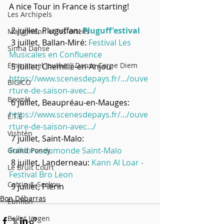
A nice Tour in France is starting!
Les Archipels
 2 juillet, Pluguffan: 
Pluguff'estival
Maï(g)wenn et les orteils
 3 juillet, Ballan-Miré: 
Festival Les 
Sinha Danse
Musicales en Confluence
Emmanuel Jouthe | Danse Carpe Diem
 5 juillet, Chemillé-en-Anjou:
https://www.scenesdepays.fr/.../ouve
BIGICO
rture-de-saison-avec.../
Boogát
 6 juillet, Beaupréau-en-Mauges:
https://www.scenesdepays.fr/.../ouve
É.T.É
rture-de-saison-avec.../
Vishtèn
 7 juillet, Saint-Malo: 
Folkloresdumonde Saint-Malo
Grand Poney
 8 juillet, Landerneau: 
Kann Al Loar - 
Le Bruit Court
Festival Bro Leon
Catrin & Seckou
 9 juillet, Plérin 
Bon Débarras
Ebnfloh
Ballet Jörgen