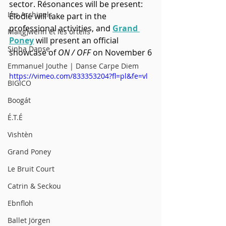
sector. Résonances will be present: 
Les Archipels
Élodie will take part in the 
professional activities, and 
Grand 
Maï(g)wenn et les orteils
Poney
 will present an official 
Sinha Danse
showcase of 
ON / OFF
 on November 6
Emmanuel Jouthe | Danse Carpe Diem
https://vimeo.com/833353204?fl=pl&fe=vl
BIGICO
Boogát
É.T.É
Vishtèn
Grand Poney
Le Bruit Court
Catrin & Seckou
Ebnfloh
Ballet Jörgen