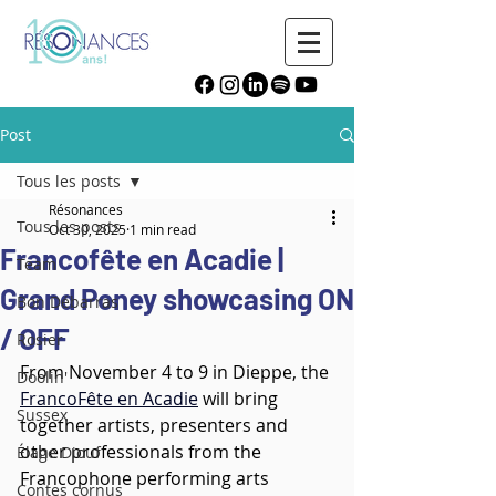
Post
Tous les posts
Résonances
Tous les posts
Oct 30, 2025
1 min read
Francofête en Acadie |
Team
Grand Poney showcasing ON
Bon Débarras
/ OFF
Rosier
From November 4 to 9 in Dieppe, the 
Doolin'
FrancoFête en Acadie
 will bring 
Sussex
together artists, presenters and 
other professionals from the 
Élage Diouf
Francophone performing arts 
Contes cornus