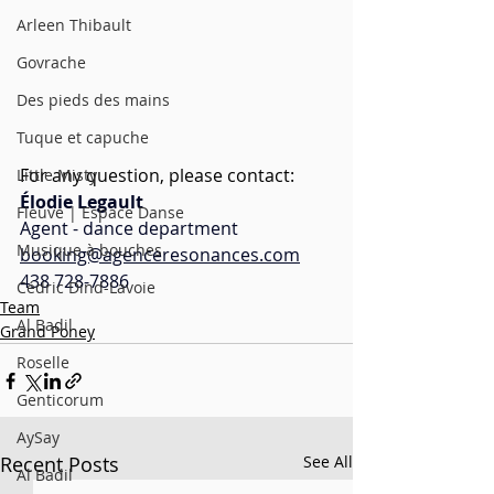
Arleen Thibault
Govrache
Des pieds des mains
Tuque et capuche
For any question, please contact:
Little Misty
Élodie Legault
Fleuve | Espace Danse
Agent - dance department
Musique à bouches
booking@agenceresonances.com
438 728-7886
Cédric Dind-Lavoie
Team
Al Badil
Grand Poney
Roselle
Genticorum
AySay
Recent Posts
See All
Al Badil