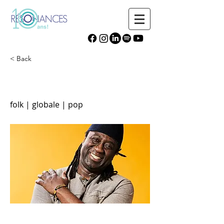
< Back
Élage Diouf
folk | globale | pop