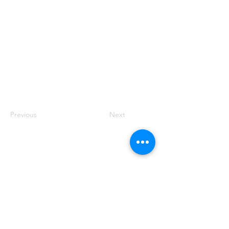
Previous
Next
© 2025 par Résonances.
1428, rue de Montarville, bur. 207,
Saint-Bruno-de-
Montarville (Québec)
J3V 3T5
514-521-4445
|
info@agenceresonances.com
Politique de confidentialité