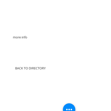
more info
Additional content
coming soon
BACK TO DIRECTORY
© 2025 par Résonances.
1428, rue de Montarville, bur. 207,
Saint-Bruno-de-
Montarville (Québec)
J3V 3T5