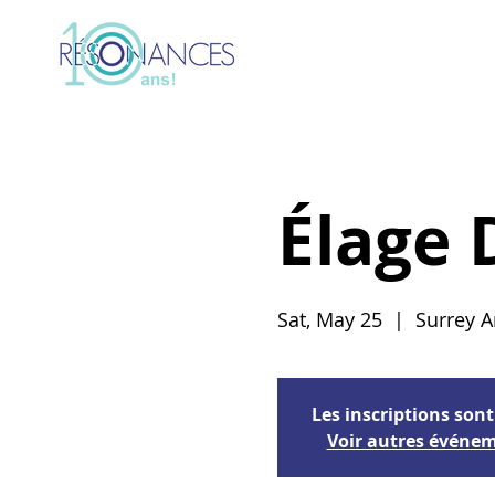
Élage 
Sat, May 25
  |  
Surrey A
Les inscriptions sont
Voir autres événe