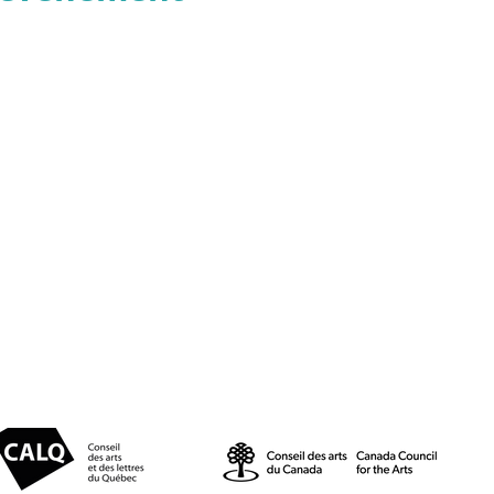
© 2025 par Résonances.
1428, rue de Montarville, bur. 207,
Saint-Bruno-de-Montarville (Québec)
J3V 3T5
514-521-4445 |
info@agenceresonances.com
Politique de confidentialité
Politique en matière de cookies