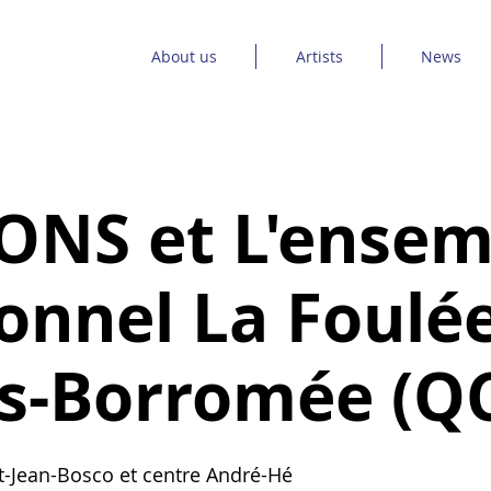
About us
Artists
News
ONS et L'ensem
onnel La Foulée 
s-Borromée (Q
t-Jean-Bosco et centre André-Hé