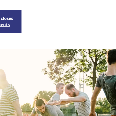
 closes
ments