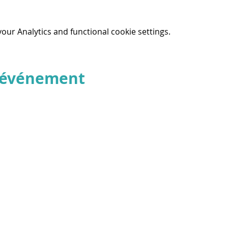
ur Analytics and functional cookie settings.
t événement
© 2025 par Résonances.
1428, rue de Montarville, bur. 207,
Saint-Bruno-de-Montarville (Québec)
J3V 3T5
514-521-4445 |
info@agenceresonances.com