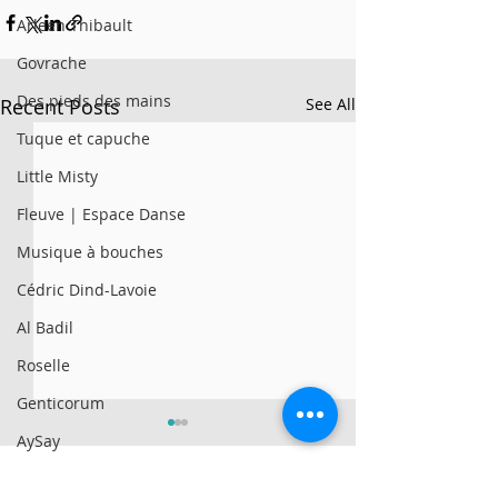
Arleen Thibault
Govrache
Des pieds des mains
Recent Posts
See All
Tuque et capuche
Little Misty
Fleuve | Espace Danse
Musique à bouches
Cédric Dind-Lavoie
Al Badil
Roselle
Genticorum
AySay
Al Badil