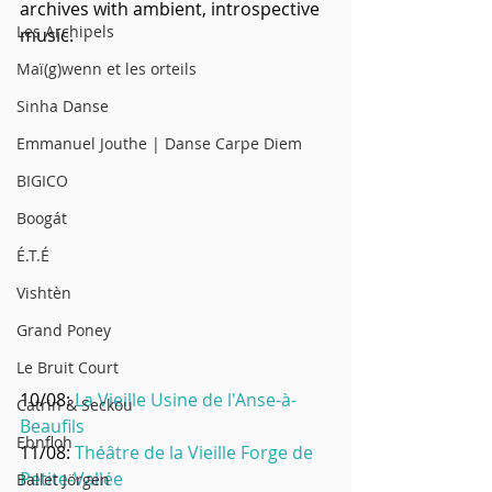
archives with ambient, introspective 
Les Archipels
music. 
Maï(g)wenn et les orteils
Sinha Danse
Emmanuel Jouthe | Danse Carpe Diem
BIGICO
Boogát
É.T.É
Vishtèn
Grand Poney
Le Bruit Court
10/08: 
La Vieille Usine de l'Anse-à-
Catrin & Seckou
Beaufils
Ebnfloh
11/08: 
Théâtre de la Vieille Forge de 
Petite-Vallée
Ballet Jörgen