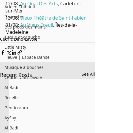
12/08: 
Au Quai Des Arts
, Carleton-
Arleen Thibault
sur-Mer 
Govrache
13/08: 
Vieux Théâtre de Saint-Fabien
31/08: 
Au Vieux Treuil
, Îles-de-la-
Des pieds des mains
Madeleine 
Tuque et capuche
Cédric Dind-Lavoie
Little Misty
Fleuve | Espace Danse
Musique à bouches
Recent Posts
See All
Cédric Dind-Lavoie
Al Badil
Roselle
Genticorum
AySay
Al Badil