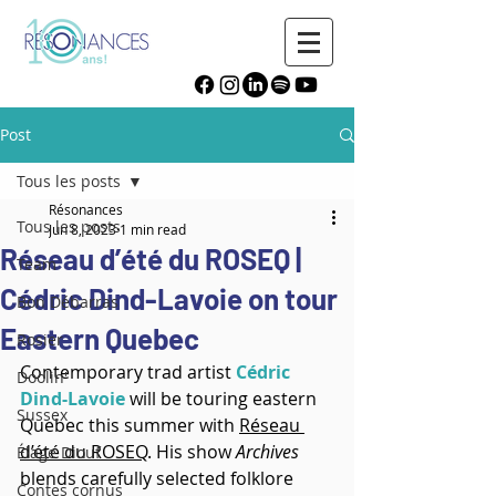
Post
Tous les posts
Résonances
Tous les posts
Jun 8, 2023
1 min read
Réseau d’été du ROSEQ |
Team
Cédric Dind-Lavoie on tour
Bon Débarras
Eastern Quebec
Rosier
Contemporary trad artist 
Cédric 
Doolin'
Dind-Lavoie
 will be touring eastern 
Sussex
Quebec this summer with 
Réseau 
d’été du ROSEQ
. His show 
Archives
Élage Diouf
blends carefully selected folklore 
Contes cornus