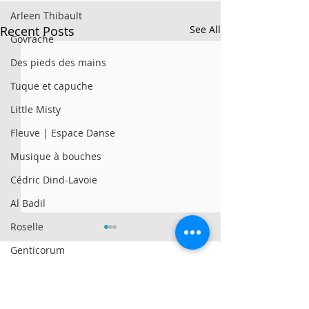
Arleen Thibault
Recent Posts
See All
Govrache
Des pieds des mains
Tuque et capuche
Little Misty
Fleuve | Espace Danse
Musique à bouches
Cédric Dind-Lavoie
Al Badil
Roselle
Genticorum
AySay
© 2025 par Résonances.
Al Badil