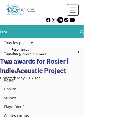
Post
Tous les posts
Résonances
Tous les posts
May 3, 2022
1 min read
Two awards for Rosier |
Team
Indie Acoustic Project
Bon Débarras
Updated:
May 18, 2022
Rosier
Doolin'
Sussex
Élage Diouf
Contes cornus