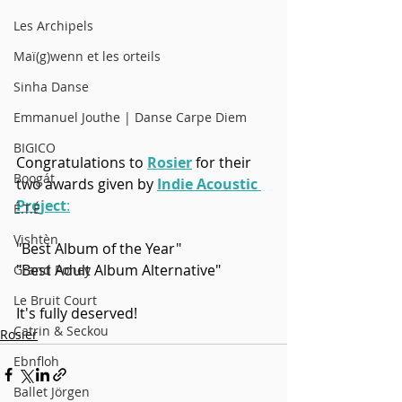
Les Archipels
Maï(g)wenn et les orteils
Sinha Danse
Emmanuel Jouthe | Danse Carpe Diem
BIGICO
Congratulations to 
Rosier
 for their 
Boogát
two awards given by 
Indie Acoustic 
Project
:
É.T.É
Vishtèn
"Best Album of the Year"
"Best Adult Album Alternative"
Grand Poney
Le Bruit Court
It's fully deserved!
Catrin & Seckou
Rosier
Ebnfloh
Ballet Jörgen