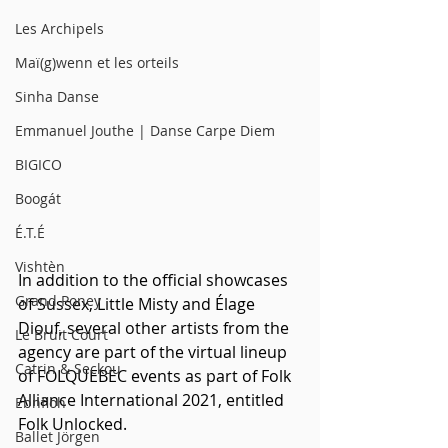
Les Archipels
Maï(g)wenn et les orteils
Sinha Danse
Emmanuel Jouthe | Danse Carpe Diem
BIGICO
Boogát
É.T.É
Vishtèn
In addition to the official showcases 
Grand Poney
of Sussex, Little Misty and Élage 
Diouf, several other artists from the 
Le Bruit Court
agency are part of the virtual lineup 
Catrin & Seckou
of FOLQUEBEC events as part of Folk 
Alliance International 2021, entitled 
Ebnfloh
Folk Unlocked.
Ballet Jörgen