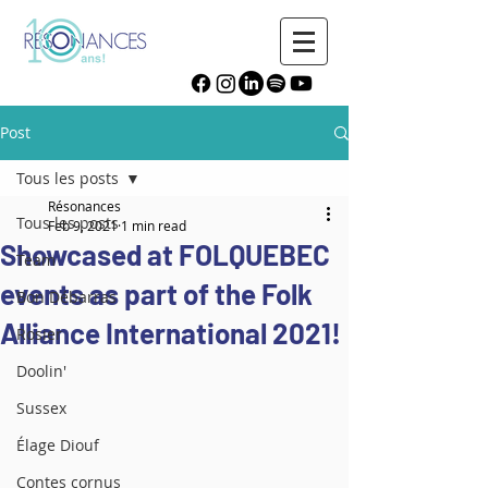
Post
Tous les posts
Résonances
Tous les posts
Feb 9, 2021
1 min read
Showcased at FOLQUEBEC
Team
events as part of the Folk
Bon Débarras
Alliance International 2021!
Rosier
Doolin'
Sussex
Élage Diouf
Contes cornus