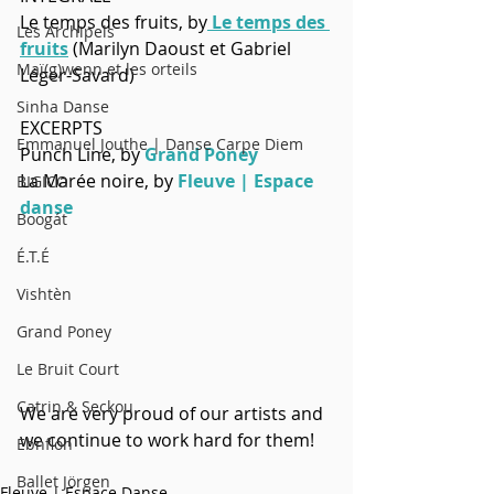
Le temps des fruits, by
 Le temps des 
Les Archipels
fruits
 (Marilyn Daoust et Gabriel 
Maï(g)wenn et les orteils
Léger-Savard) 
Sinha Danse
EXCERPTS
Emmanuel Jouthe | Danse Carpe Diem
Punch Line, by 
Grand Poney
La Marée noire, by 
Fleuve | Espace 
BIGICO
danse
Boogát
É.T.É
Vishtèn
Grand Poney
Le Bruit Court
Catrin & Seckou
We are very proud of our artists and 
we continue to work hard for them! 
Ebnfloh
Ballet Jörgen
Fleuve | Espace Danse