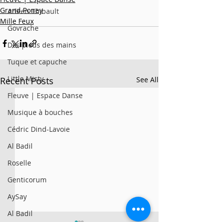
Grand Poney
Arleen Thibault
Mille Feux
Govrache
Des pieds des mains
Tuque et capuche
Little Misty
Recent Posts
See All
Fleuve | Espace Danse
Musique à bouches
Cédric Dind-Lavoie
Al Badil
Roselle
Genticorum
AySay
Al Badil