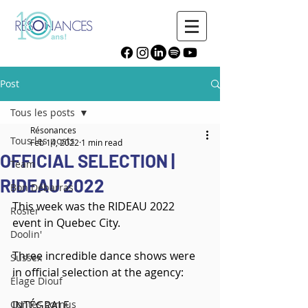
Post
Tous les posts
Résonances
Tous les posts
Feb 14, 2022
1 min read
OFFICIAL SELECTION |
Team
RIDEAU 2022
Bon Débarras
This week was the RIDEAU 2022 
Rosier
event in Quebec City. 
Doolin'
Three incredible dance shows were 
Sussex
in official selection at the agency:
Élage Diouf
Contes cornus
INTÉGRALE